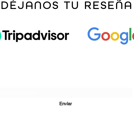
DÉJANOS TU RESEÑA
Regístrate y entérate de las promos!
Enviar