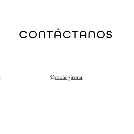
CONTÁCTANOS
e
@mola.girona